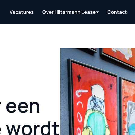
Vacatures
Over Hiltermann Lease
Contact
 een 
 wordt 