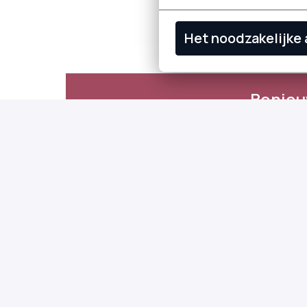
Het noodzakelijke
Benieu
Stap in e