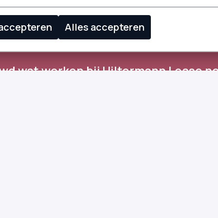
 accepteren
Alles accepteren
wd wat werken bij Hiltermann Lease no
betekent? 
n versnel mee in onze persoonlijke org
Vacatures