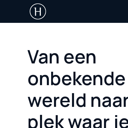
Overslaan
naar
Homepagina
content
Van een                 
onbekende 
wereld naar
plek waar je