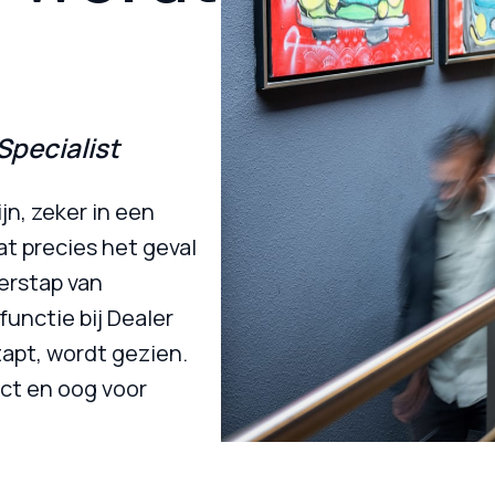
Specialist
n, zeker in een 
 precies het geval 
erstap van 
nctie bij Dealer 
apt, wordt gezien. 
t en oog voor
