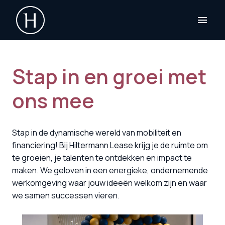
Overslaan
naar
Homepagina
content
Stap in en groei met 
ons mee
Stap in de dynamische wereld van mobiliteit en 
financiering! Bij Hiltermann Lease krijg je de ruimte om 
te groeien, je talenten te ontdekken en impact te 
maken. We geloven in een energieke, ondernemende 
werkomgeving waar jouw ideeën welkom zijn en waar 