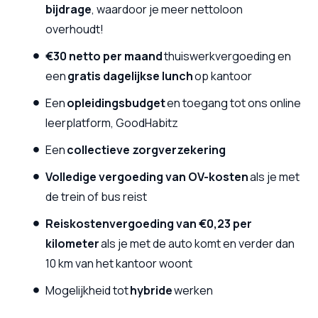
bijdrage
, waardoor je meer nettoloon
overhoudt!
€30 netto per maand
thuiswerkvergoeding en
een
gratis dagelijkse lunch
op kantoor
Een
opleidingsbudget
en toegang tot ons online
leerplatform, GoodHabitz
Een
collectieve zorgverzekering
Volledige vergoeding van OV-kosten
als je met
de trein of bus reist
Reiskostenvergoeding van €0,23 per
kilometer
als je met de auto komt en verder dan
10 km van het kantoor woont
Mogelijkheid tot
hybride
werken