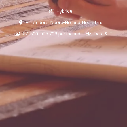
Hybride
Hoofddorp
,
Noord-Holland
,
Nederland
€ 4.500 - € 5.709 per maand
Data & IT