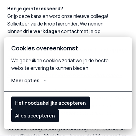
Ben je geïnteresseerd?
Grijp deze kans en word onze nieuwe collega!
Solliciteer via de knop hieronder. We nemen
binnen
drie werkdagen
contact met je op.
Cookies overeenkomst
Acquisitie n.a.v. onze vacatures wordt niet op prijs
gesteld.
We gebruiken cookies zodat we je de beste 
website ervaring te kunnen bieden.
Wij bouwen aan het nieuwe hart van Hiltermann –
Meer opties
bouw jij mee?
De IT-afdeling van Hiltermann is volop in
transformatie. We vernieuwen ons landschap in fases
Het noodzakelijke accepteren
en zetten stevig in op een toekomst waarin ons
volledige leaseportfolio ontsloten is via API’s en
Alles accepteren
moderne portalen. We streven naar maximale
automatisering, waarbij het aanvragen van een lease –