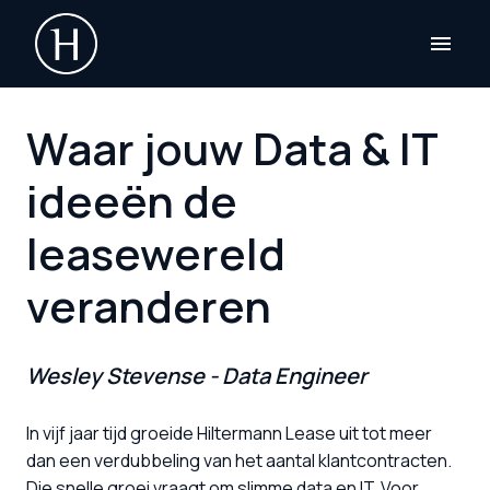
Overslaan
naar
Homepagina
content
Waar jouw Data & IT 
ideeën de 
leasewereld 
veranderen
Wesley Stevense - Data Engineer
In vijf jaar tijd groeide Hiltermann Lease uit tot meer 
dan een verdubbeling van het aantal klantcontracten. 
Die snelle groei vraagt om slimme data en IT. Voor 